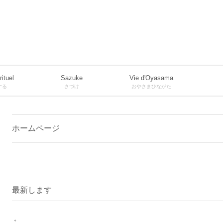
rituel
Sazuke
Vie d'Oyasama
する
さづけ
おやさまひながた
ホームページ
最新します
。