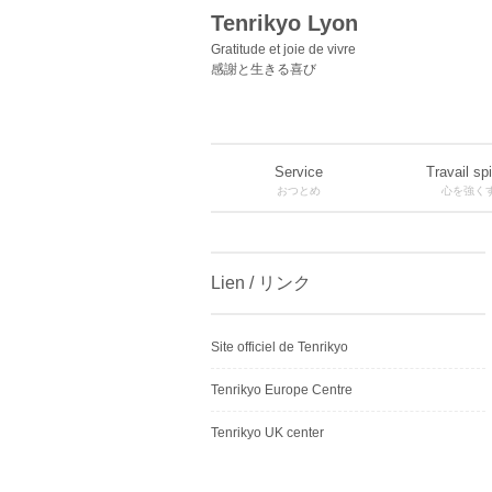
Tenrikyo Lyon
Gratitude et joie de vivre
感謝と生きる喜び
Service
Travail spi
おつとめ
心を強く
Lien / リンク
Site officiel de Tenrikyo
Tenrikyo Europe Centre
Tenrikyo UK center