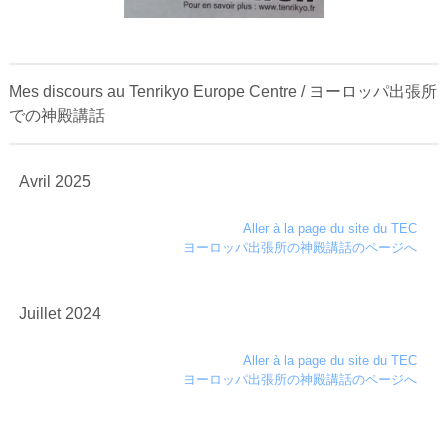
Mes discours au Tenrikyo Europe Centre / ヨーロッパ出張所
での神殿講話
Avril 2025
Aller à la page du site du TEC
ヨーロッパ出張所の神殿講話のページへ
Juillet 2024
Aller à la page du site du TEC
ヨーロッパ出張所の神殿講話のページへ