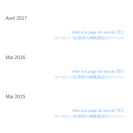
Avril 2017
Aller à la page du site du TEC
ヨーロッパ出張所の神殿講話のページへ
Mai 2016
Aller à la page du site du TEC
ヨーロッパ出張所の神殿講話のページへ
Mai 2015
Aller à la page du site du TEC
ヨーロッパ出張所の神殿講話のページへ