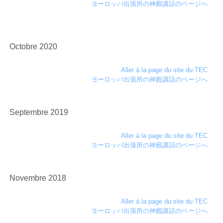
ヨーロッパ出張所の神殿講話のページへ
Octobre 2020
Aller à la page du site du TEC
ヨーロッパ出張所の神殿講話のページへ
Septembre 2019
Aller à la page du site du TEC
ヨーロッパ出張所の神殿講話のページへ
Novembre 2018
Aller à la page du site du TEC
ヨーロッパ出張所の神殿講話のページへ