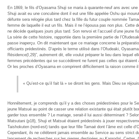
En 1869, le fils d’Oyasama Shuji se maria à quarante-neuf ans avec une
Shuji avait eu une concubine dont il eut une fille appelée Oshu qui mour
défunte sera relogée plus tard chez la fille du futur couple nommée Tama
femme de laquelle il eut un fils. Mais il ne l’épousa pas non plus. Cette d
ne décède quelques jours plus tard. Son renvoi et l’accueil d’une jeune fi
La série de cette histoire, rapportée dans la première partie de l’Ofudesaki
passe inaperçu. On dit maintenant que ce mariage concerne la préparati
officiants prédestinés. D’après le terme utilisé dans l’Ofudeaki, Oyasama 
Résidence(I,29)”, autrement dit, elle voulut préparer le lieu dans lequel ell
femmes précédentes qui se succédèrent ne furent pas celles qui étaient at
Or les proches d’Oyasama en comprirent difficilement la raison comme il 
« Qu’est-ce qu’il fait là » se diront les gens. Mais Dieu se réjouir
Honnêtement, je comprends qu’il y a des choses prédestinées pour le Serv
jeune Matsué au point de casser une relation existante qui était plutôt b
garder tous ensemble ? Le mariage, serait-il lui aussi déterminant ? Selo
Matsutani (p18), Shuji et Matsué étaient prédestinés à jouer respectivem
Taishokuten (nord-est) tandis que leur fille Tamaé dont l’âme est celle d
Cependant, ils ne célébrent jamais ensemble au Service au sens strict 
lancement de recherches sur les pierres destinées au Kanrodaï. Certes,