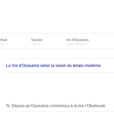
rituel
Sazuke
Vie d'Oyasama
する
さづけ
おやさまひながた
La Vie d'Oyasama selon la vision du temps moderne
IV, Depuis qu’Oyasama commença à écrire l’Ofudesaki