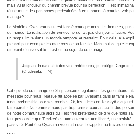
mais vu la longueur du chemin prévue pour sa perfection, il est inimagi
réunir toutes les personnes prédestinées à ce moment-là pour les voir par
mariage ?
Le Modèle d’Oyasama nous est laissé pour que nous, les hommes, puissi
du monde. La réalisation du Service ne se fait pas d’un jour à l’autre. P
un temps limité dans un monde temporel et restreint. Pour cela, elle exp
prenant pour exemple les membres de sa famille. Mais tout ce qu’elle exp
empreint d’universalité. Il est dit au sujet de ce mariage :
Joignant la causalité des vies antérieures, je protège. Gage de st
(Ofudesaki, I, 74)
Cet épisode du mariage de Shûji concerne également les générations futur
message pour nous. Matsué fut appelée par Oyasama dans la famille Nak
incompréhensible pour ses proches. Or, les fidèles de Tenrikyô d’aujour
faire pareil ? Ne sommes-nous pas trop fermés pour accueillir des person
de notre communauté alors qu’il est très prétentieux de dire que nous sa
faut pas oublier que Tenrikyô est une ouverture, une liberté, une activit
passivité. Peut-être Oyasama voudrait nous le rappeler au travers du mar