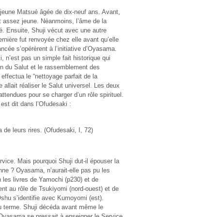
 jeune Matsué âgée de dix-neuf ans. Avant,
ut assez jeune. Néanmoins, l’âme de la
é. Ensuite, Shuji vécut avec une autre
ernière fut renvoyée chez elle avant qu’elle
ancée s’opérèrent à l’initiative d’Oyasama.
, n’est pas un simple fait historique qui
on du Salut et le rassemblement des
effectua le “nettoyage parfait de la
e allait réaliser le Salut universel. Les deux
tendues pour se charger d’un rôle spirituel.
est dit dans l’Ofudesaki :
a de leurs rires. (Ofudesaki, I, 72)
ice. Mais pourquoi Shuji dut-il épouser la
onne ? Oyasama, n’aurait-elle pas pu les
n les livres de Yamochi (p230) et de
ent au rôle de Tsukiyomi (nord-ouest) et de
’Oshu s’identifie avec Kumoyomi (est).
du terme. Shuji décéda avant même le
 Oyasama se pressait à enseigner le Service