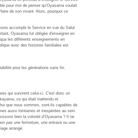
nable pour moi de penser qu’Oyasama voulait
faire de son vivant. Alors, pourquoi ce
ons accomplir le Service en vue du Salut
ourtant, Oyasama fut obligée d'enseigner en
liqua les différents enseignements en
lique avec des histoires familiales est
abilité pour les générations sans fin.
es qui suivirent celui-ci. C'est donc un
ayama, ce qui était inattendu et
d’hui que nous sommes, sont-ils capables de
nes aussi lointaines et inespérées au sein
isissons bien la volonté d’Oyasama ? Il ne
é non pas une fermeture, une entrave ou une
iage arrangé.