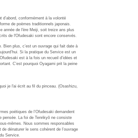
ut d’abord, conformément à la volonté
 forme de poèmes traditionnels japonais.
 année de l'ère Meiji, soit treize ans plus
crits de l'Ofudesaki sont encore conservés.
 Bien plus, c’est un ouvrage qui fait date à
jourd’hui. Si la pratique du Service est un
fudesaki est à la fois un recueil d’idées et
rtant. C’est pourquoi Oyagami prit la peine
uoi je l'ai écrit au fil du pinceau. (Osashizu,
formes poétiques de l’Ofudesaki demandent
 de pensée. La foi de Tenrikyô ne consiste
der nous-mêmes. Nous sommes responsables
 de dénaturer le sens cohérent de l’ouvrage
 du Service.