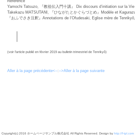
Référence
Yamochi Tatsuzo, 『教祖伝入門十講』 Dix discours d’initiation sur la Vie 
Takekazu MATSUTANI, 『ひながたとかぐらづとめ』Modèle et Kagurazuto
『おふでさき注釈』Annotations de l’Ofudesaki, Eglise mère de Tenrikyô, 1
(voir l'article publié en février 2019 au bulletin trimestriel de Tenrikyô)
Aller à la page précédente<--
:
-->Aller à la page suivante
Copyright(c) 2016 ホームページサンプル株式会社 All Rights Reserved. Design by
http://f-tpl.com