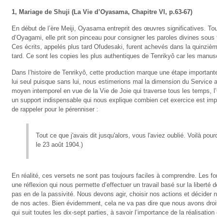
1, Mariage de Shuji (La Vie d’Oyasama, Chapitre VI, p.63-67)
En début de l’ère Meiji, Oyasama entreprit des œuvres significatives. To
d’Oyagami, elle prit son pinceau pour consigner les paroles divines sous
Ces écrits, appelés plus tard Ofudesaki, furent achevés dans la quinzième
tard. Ce sont les copies les plus authentiques de Tenrikyô car les manus
Dans l’histoire de Tenrikyô, cette production marque une étape importante.
lui seul puisque sans lui, nous estimerions mal la dimension du Service au
moyen intemporel en vue de la Vie de Joie qui traverse tous les temps, l’O
un support indispensable qui nous explique combien cet exercice est impo
de rappeler pour le pérenniser :
Tout ce que j'avais dit jusqu'alors, vous l'aviez oublié. Voilà pourq
le 23 août 1904.)
En réalité, ces versets ne sont pas toujours faciles à comprendre. Les 
une réflexion qui nous permette d’effectuer un travail basé sur la liberté
pas en de la passivité. Nous devons agir, choisir nos actions et déci
de nos actes. Bien évidemment, cela ne va pas dire que nous avons droit
qui suit toutes les dix-sept parties, à savoir l’importance de la réalisation