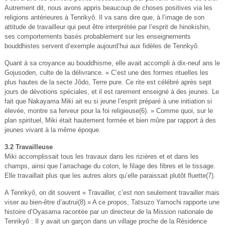
Autrement dit, nous avons appris beaucoup de choses positives via les
religions antérieures à Tenrikyô. Il va sans dire que, à l’image de son
attitude de travailleur qui peut être interprétée par l’esprit de hinokishin,
ses comportements basés probablement sur les enseignements
bouddhistes servent d’exemple aujourd’hui aux fidèles de Tenrikyô.
Quant à sa croyance au bouddhisme, elle avait accompli à dix-neuf ans le
Gojusoden, culte de la délivrance. « C’est une des formes rituelles les
plus hautes de la secte Jôdo, Terre pure. Ce rite est célébré après sept
jours de dévotions spéciales, et il est rarement enseigné à des jeunes. Le
fait que Nakayama Miki ait eu si jeune l’esprit préparé à une initiation si
élevée, montre sa ferveur pour la foi religieuse(6). » Comme quoi, sur le
plan spirituel, Miki était hautement formée et bien mûre par rapport à des
jeunes vivant à la même époque.
3.2 Travailleuse
Miki accomplissait tous les travaux dans les rizières et et dans les
champs, ainsi que l’arrachage du coton, le filage des fibres et le tissage.
Elle travaillait plus que les autres alors qu’elle paraissait plutôt fluette(7).
A Tenrikyô, on dit souvent « Travailler, c’est non seulement travailler mais
viser au bien-être d’autrui(8).» A ce propos, Tatsuzo Yamochi rapporte une
histoire d’Oyasama racontée par un directeur de la Mission nationale de
Tenrikyô : Il y avait un garçon dans un village proche de la Résidence