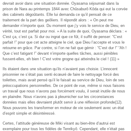
devrait avoir dans une situation donnée. Oyasama séjournait dans la
prison de Nara au printemps 1844 avec Chûsaburô Kôda qui eut la corvée
des cabinets dégoûtants. Elle lui demanda ce qu’il pensait de ce
traitement de la part des geôliers. Il répondit alors : « On peut me
demander n’importe quoi. Du moment que j’y vois le service de Dieu, en
vérité, tout est parfait pour moi. » A la suite de quoi, Oyasama déclara : «
C'est ça, c’est ça. Si dur ou ingrat que ce fût, il suffit de penser: “C’est
parfait !” pour que cet acte atteigne le ciel, que Dieu l’accepte et vous le
retourne en grâce. Par contre, si l’on ne fait que gémir : “C’est dur !” “Ah !
Que c’est fatigant !” devant n’importe quelles tâches, aussi pénibles
fussent-elles, eh bien ! C’est votre grogne qui atteindra le ciel ! (11) »
Ils étaient dans une situation qu’ils n’avaient pas choisie. L’innocent
prisonnier ne s’était pas senti écœuré de faire le nettoyage forcé des
toilettes, mais avait pensé qu’il le faisait au service de Dieu, loin de ses
préoccupations personnelles. De ce point de vue, même si nous faisons
un travail que nous n’avons pas forcément voulu, il serait inutile de nous
en plaindre. Nous n’avons pas à pleurnicher sur les circonstances
données mais elles devraient plutôt servir à une réflexion profonde(12).
Nous pouvons les transformer en moteur de vie seulement avec un état
d’esprit simple et désintéressé.
Certes, l’attitude généreuse de Miki visant au bien-être d’autrui est
exemplaire pour tous les fidèles de Tenrikyô. Cependant, elle n’était pas