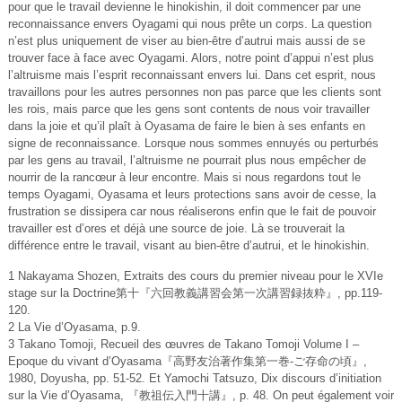
pour que le travail devienne le hinokishin, il doit commencer par une
reconnaissance envers Oyagami qui nous prête un corps. La question
n’est plus uniquement de viser au bien-être d’autrui mais aussi de se
trouver face à face avec Oyagami. Alors, notre point d’appui n’est plus
l’altruisme mais l’esprit reconnaissant envers lui. Dans cet esprit, nous
travaillons pour les autres personnes non pas parce que les clients sont
les rois, mais parce que les gens sont contents de nous voir travailler
dans la joie et qu’il plaît à Oyasama de faire le bien à ses enfants en
signe de reconnaissance. Lorsque nous sommes ennuyés ou perturbés
par les gens au travail, l’altruisme ne pourrait plus nous empêcher de
nourrir de la rancœur à leur encontre. Mais si nous regardons tout le
temps Oyagami, Oyasama et leurs protections sans avoir de cesse, la
frustration se dissipera car nous réaliserons enfin que le fait de pouvoir
travailler est d’ores et déjà une source de joie. Là se trouverait la
différence entre le travail, visant au bien-être d’autrui, et le hinokishin.
1 Nakayama Shozen, Extraits des cours du premier niveau pour le XVIe
stage sur la Doctrine第十『六回教義講習会第一次講習録抜粋』, pp.119-
120.
2 La Vie d’Oyasama, p.9.
3 Takano Tomoji, Recueil des œuvres de Takano Tomoji Volume I –
Epoque du vivant d’Oyasama『高野友治著作集第一巻‐ご存命の頃』,
1980, Doyusha, pp. 51-52. Et Yamochi Tatsuzo, Dix discours d’initiation
sur la Vie d’Oyasama, 『教祖伝入門十講』, p. 48. On peut également voir