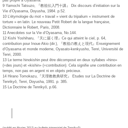
pas propre à Oyasama.
9 Yamochi Tatsuzo, 『教祖伝入門十講』 Dix discours d’initiation sur la
Vie d’Oyasama, Doyusha, 1984. p.52.
10 L’étymologie du mot « travail » vient du tripalium « instrument de
torture » en latin. Le nouveau Petit Robert de la langue française,
Dictionnaire le Robert, Paris, 2008.
11 Anecdotes sur la Vie d’Oyasama, No.144.
12 Kishi Yoshiharu, 『天に届く理』Ce qui atteint le ciel, p. 64,
contribution pour Inoue Akio (dir.), 『教祖の教えと現代』Enseignement
d’Oyasama et monde moderne, Oyasato-kenkyusho, Tenri, Université de
Tenri, 2000.
13 Le terme hinokishin peut être décomposé en deux syllabes «hino»
(=des jours) et «kishin» (=contribution). Cela signifie une contribution en
temps, non pas en argent ni en objets précieux.
14 Hirano Tomokazu,『天理教教典研究』 Etudes sur La Doctrine de
Tenrikyô, Tenri, Doyusha, 1991. p. 385.
15 La Doctrine de Tenrikyô, p.66.
(publié en février 2013 au bulletin trimestriel de Tenrikyô)