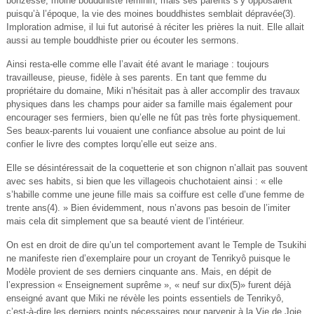
bonzesse, moine bouddhiste féminin, mais ses parents s’y opposaient
puisqu’à l’époque, la vie des moines bouddhistes semblait dépravée(3).
Imploration admise, il lui fut autorisé à réciter les prières la nuit. Elle allait
aussi au temple bouddhiste prier ou écouter les sermons.
Ainsi resta-elle comme elle l’avait été avant le mariage : toujours
travailleuse, pieuse, fidèle à ses parents. En tant que femme du
propriétaire du domaine, Miki n’hésitait pas à aller accomplir des travaux
physiques dans les champs pour aider sa famille mais également pour
encourager ses fermiers, bien qu’elle ne fût pas très forte physiquement.
Ses beaux-parents lui vouaient une confiance absolue au point de lui
confier le livre des comptes lorqu’elle eut seize ans.
Elle se désintéressait de la coquetterie et son chignon n’allait pas souvent
avec ses habits, si bien que les villageois chuchotaient ainsi : « elle
s’habille comme une jeune fille mais sa coiffure est celle d’une femme de
trente ans(4). » Bien évidemment, nous n’avons pas besoin de l’imiter
mais cela dit simplement que sa beauté vient de l’intérieur.
On est en droit de dire qu’un tel comportement avant le Temple de Tsukihi
ne manifeste rien d’exemplaire pour un croyant de Tenrikyô puisque le
Modèle provient de ses derniers cinquante ans. Mais, en dépit de
l’expression « Enseignement suprême », « neuf sur dix(5)» furent déjà
enseigné avant que Miki ne révèle les points essentiels de Tenrikyô,
c’est-à-dire les derniers points nécessaires pour parvenir à la Vie de Joie.