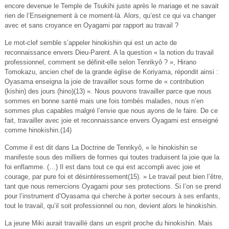
encore devenue le Temple de Tsukihi juste après le mariage et ne savait
rien de l’Enseignement à ce moment-là. Alors, qu’est ce qui va changer
avec et sans croyance en Oyagami par rapport au travail ?
Le mot-clef semble s’appeler hinokishin qui est un acte de
reconnaissance envers Dieu-Parent. A la question « la notion du travail
professionnel, comment se définit-elle selon Tenrikyô ? », Hirano
Tomokazu, ancien chef de la grande église de Koriyama, répondit ainsi :
Oyasama enseigna la joie de travailler sous forme de « contribution
(kishin) des jours (hino)(13) ». Nous pouvons travailler parce que nous
sommes en bonne santé mais une fois tombés malades, nous n’en
sommes plus capables malgré l’envie que nous ayons de le faire. De ce
fait, travailler avec joie et reconnaissance envers Oyagami est enseigné
comme hinokishin.(14)
Comme il est dit dans La Doctrine de Tenrikyô, « le hinokishin se
manifeste sous des milliers de formes qui toutes traduisent la joie que la
foi enflamme. (…) Il est dans tout ce qui est accompli avec joie et
courage, par pure foi et désintéressement(15). » Le travail peut bien l’être,
tant que nous remercions Oyagami pour ses protections. Si l’on se prend
pour l’instrument d’Oyasama qui cherche à porter secours à ses enfants,
tout le travail, qu’il soit professionnel ou non, devient alors le hinokishin.
La jeune Miki aurait travaillé dans un esprit proche du hinokishin. Mais