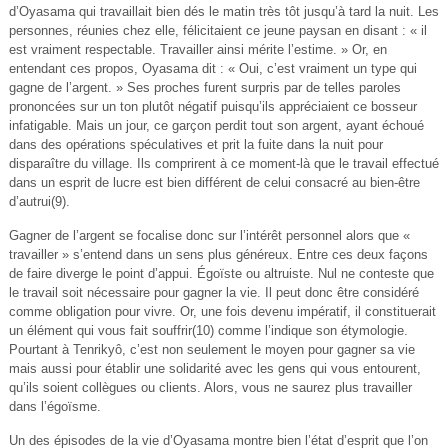
d’Oyasama qui travaillait bien dés le matin très tôt jusqu’à tard la nuit. Les
personnes, réunies chez elle, félicitaient ce jeune paysan en disant : « il
est vraiment respectable. Travailler ainsi mérite l’estime. » Or, en
entendant ces propos, Oyasama dit : « Oui, c’est vraiment un type qui
gagne de l’argent. » Ses proches furent surpris par de telles paroles
prononcées sur un ton plutôt négatif puisqu’ils appréciaient ce bosseur
infatigable. Mais un jour, ce garçon perdit tout son argent, ayant échoué
dans des opérations spéculatives et prit la fuite dans la nuit pour
disparaître du village. Ils comprirent à ce moment-là que le travail effectué
dans un esprit de lucre est bien différent de celui consacré au bien-être
d’autrui(9).
Gagner de l’argent se focalise donc sur l’intérêt personnel alors que «
travailler » s’entend dans un sens plus généreux. Entre ces deux façons
de faire diverge le point d’appui. Égoïste ou altruiste. Nul ne conteste que
le travail soit nécessaire pour gagner la vie. Il peut donc être considéré
comme obligation pour vivre. Or, une fois devenu impératif, il constituerait
un élément qui vous fait souffrir(10) comme l’indique son étymologie.
Pourtant à Tenrikyô, c’est non seulement le moyen pour gagner sa vie
mais aussi pour établir une solidarité avec les gens qui vous entourent,
qu’ils soient collègues ou clients. Alors, vous ne saurez plus travailler
dans l’égoïsme.
Un des épisodes de la vie d’Oyasama montre bien l’état d’esprit que l’on