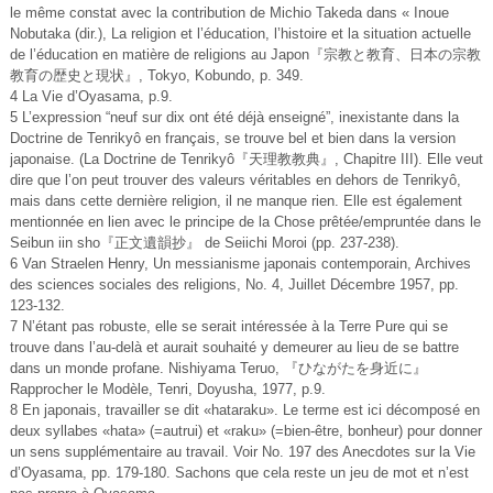
le même constat avec la contribution de Michio Takeda dans « Inoue
Nobutaka (dir.), La religion et l’éducation, l’histoire et la situation actuelle
de l’éducation en matière de religions au Japon『宗教と教育、日本の宗教
教育の歴史と現状』, Tokyo, Kobundo, p. 349.
4 La Vie d’Oyasama, p.9.
5 L’expression “neuf sur dix ont été déjà enseigné”, inexistante dans la
Doctrine de Tenrikyô en français, se trouve bel et bien dans la version
japonaise. (La Doctrine de Tenrikyô『天理教教典』, Chapitre III). Elle veut
dire que l’on peut trouver des valeurs véritables en dehors de Tenrikyô,
mais dans cette dernière religion, il ne manque rien. Elle est également
mentionnée en lien avec le principe de la Chose prêtée/empruntée dans le
Seibun iin sho『正文遺韻抄』 de Seiichi Moroi (pp. 237-238).
6 Van Straelen Henry, Un messianisme japonais contemporain, Archives
des sciences sociales des religions, No. 4, Juillet Décembre 1957, pp.
123-132.
7 N’étant pas robuste, elle se serait intéressée à la Terre Pure qui se
trouve dans l’au-delà et aurait souhaité y demeurer au lieu de se battre
dans un monde profane. Nishiyama Teruo, 『ひながたを身近に』
Rapprocher le Modèle, Tenri, Doyusha, 1977, p.9.
8 En japonais, travailler se dit «hataraku». Le terme est ici décomposé en
deux syllabes «hata» (=autrui) et «raku» (=bien-être, bonheur) pour donner
un sens supplémentaire au travail. Voir No. 197 des Anecdotes sur la Vie
d’Oyasama, pp. 179-180. Sachons que cela reste un jeu de mot et n’est