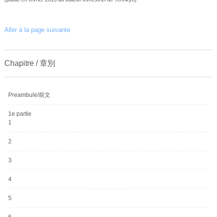
Aller à la page suivante
Chapitre / 章別
Preambule/前文
1e partie
1
2
3
4
5