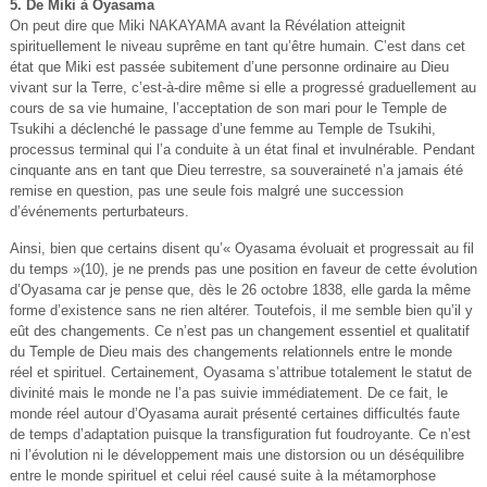
5. De Miki à Oyasama
On peut dire que Miki NAKAYAMA avant la Révélation atteignit
spirituellement le niveau suprême en tant qu’être humain. C’est dans cet
état que Miki est passée subitement d’une personne ordinaire au Dieu
vivant sur la Terre, c’est-à-dire même si elle a progressé graduellement au
cours de sa vie humaine, l’acceptation de son mari pour le Temple de
Tsukihi a déclenché le passage d’une femme au Temple de Tsukihi,
processus terminal qui l’a conduite à un état final et invulnérable. Pendant
cinquante ans en tant que Dieu terrestre, sa souveraineté n’a jamais été
remise en question, pas une seule fois malgré une succession
d’événements perturbateurs.
Ainsi, bien que certains disent qu’« Oyasama évoluait et progressait au fil
du temps »(10), je ne prends pas une position en faveur de cette évolution
d’Oyasama car je pense que, dès le 26 octobre 1838, elle garda la même
forme d’existence sans ne rien altérer. Toutefois, il me semble bien qu’il y
eût des changements. Ce n’est pas un changement essentiel et qualitatif
du Temple de Dieu mais des changements relationnels entre le monde
réel et spirituel. Certainement, Oyasama s’attribue totalement le statut de
divinité mais le monde ne l’a pas suivie immédiatement. De ce fait, le
monde réel autour d’Oyasama aurait présenté certaines difficultés faute
de temps d’adaptation puisque la transfiguration fut foudroyante. Ce n’est
ni l’évolution ni le développement mais une distorsion ou un déséquilibre
entre le monde spirituel et celui réel causé suite à la métamorphose