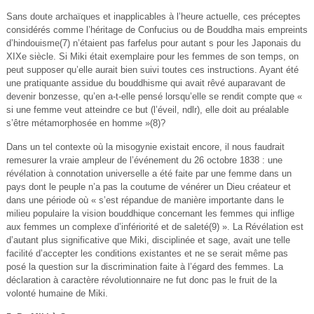
Sans doute archaïques et inapplicables à l’heure actuelle, ces préceptes
considérés comme l’héritage de Confucius ou de Bouddha mais empreints
d’hindouisme(7) n’étaient pas farfelus pour autant s pour les Japonais du
XIXe siècle. Si Miki était exemplaire pour les femmes de son temps, on
peut supposer qu’elle aurait bien suivi toutes ces instructions. Ayant été
une pratiquante assidue du bouddhisme qui avait rêvé auparavant de
devenir bonzesse, qu’en a-t-elle pensé lorsqu’elle se rendit compte que «
si une femme veut atteindre ce but (l’éveil, ndlr), elle doit au préalable
s’être métamorphosée en homme »(8)?
Dans un tel contexte où la misogynie existait encore, il nous faudrait
remesurer la vraie ampleur de l’événement du 26 octobre 1838 : une
révélation à connotation universelle a été faite par une femme dans un
pays dont le peuple n’a pas la coutume de vénérer un Dieu créateur et
dans une période où « s’est répandue de manière importante dans le
milieu populaire la vision bouddhique concernant les femmes qui inflige
aux femmes un complexe d’infériorité et de saleté(9) ». La Révélation est
d’autant plus significative que Miki, disciplinée et sage, avait une telle
facilité d’accepter les conditions existantes et ne se serait même pas
posé la question sur la discrimination faite à l’égard des femmes. La
déclaration à caractère révolutionnaire ne fut donc pas le fruit de la
volonté humaine de Miki.