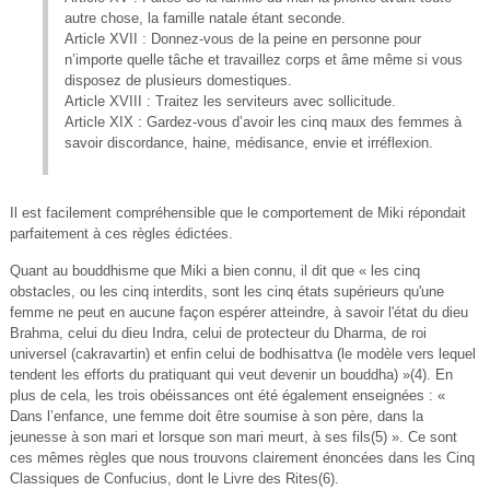
autre chose, la famille natale étant seconde.
Article XVII : Donnez-vous de la peine en personne pour
n’importe quelle tâche et travaillez corps et âme même si vous
disposez de plusieurs domestiques.
Article XVIII : Traitez les serviteurs avec sollicitude.
Article XIX : Gardez-vous d’avoir les cinq maux des femmes à
savoir discordance, haine, médisance, envie et irréflexion.
Il est facilement compréhensible que le comportement de Miki répondait
parfaitement à ces règles édictées.
Quant au bouddhisme que Miki a bien connu, il dit que « les cinq
obstacles, ou les cinq interdits, sont les cinq états supérieurs qu'une
femme ne peut en aucune façon espérer atteindre, à savoir l'état du dieu
Brahma, celui du dieu Indra, celui de protecteur du Dharma, de roi
universel (cakravartin) et enfin celui de bodhisattva (le modèle vers lequel
tendent les efforts du pratiquant qui veut devenir un bouddha) »(4). En
plus de cela, les trois obéissances ont été également enseignées : «
Dans l’enfance, une femme doit être soumise à son père, dans la
jeunesse à son mari et lorsque son mari meurt, à ses fils(5) ». Ce sont
ces mêmes règles que nous trouvons clairement énoncées dans les Cinq
Classiques de Confucius, dont le Livre des Rites(6).