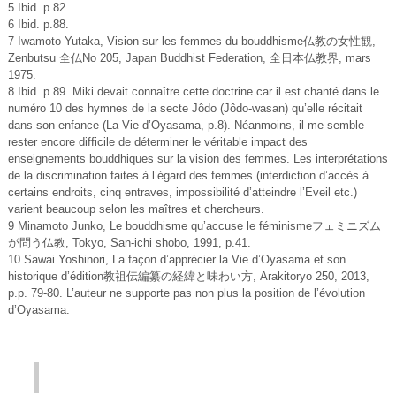
5 Ibid. p.82.
6 Ibid. p.88.
7 Iwamoto Yutaka, Vision sur les femmes du bouddhisme仏教の女性観,
Zenbutsu 全仏No 205, Japan Buddhist Federation, 全日本仏教界, mars
1975.
8 Ibid. p.89. Miki devait connaître cette doctrine car il est chanté dans le
numéro 10 des hymnes de la secte Jôdo (Jôdo-wasan) qu’elle récitait
dans son enfance (La Vie d’Oyasama, p.8). Néanmoins, il me semble
rester encore difficile de déterminer le véritable impact des
enseignements bouddhiques sur la vision des femmes. Les interprétations
de la discrimination faites à l’égard des femmes (interdiction d’accès à
certains endroits, cinq entraves, impossibilité d’atteindre l’Eveil etc.)
varient beaucoup selon les maîtres et chercheurs.
9 Minamoto Junko, Le bouddhisme qu’accuse le féminismeフェミニズム
が問う仏教, Tokyo, San-ichi shobo, 1991, p.41.
10 Sawai Yoshinori, La façon d’apprécier la Vie d’Oyasama et son
historique d’édition教祖伝編纂の経緯と味わい方, Arakitoryo 250, 2013,
p.p. 79-80. L’auteur ne supporte pas non plus la position de l’évolution
d’Oyasama.