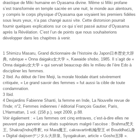
drastique de Miki humaine en Oyasama divine. Même si Miki profane
s’est transformée en temple sacrée en une nuit, le monde aux alentours,
y compris le corps physique d’Oyasama que voyaient les premiers fidèles
sous leurs yeux, n’a pas changé aussi vite. Cette distorsion pourrait
fournir quelques explications sur ce qui s’est passé autour d’Oyasama
après la Révélation. C’est l’un de points que nous souhaiterions
développer dans les chapitres à venir.
1 Shimizu Masaru, Grand dictionnaire de l’histoire du Japon日本歴史大辞
典, rubrique « Onna daigaku女大学 », Kawaide shobo, 1985. Il s’agit de «
Onna daigaku女大学 » qui servait beaucoup dès le milieu de l’ère Edo à
discipliner les femmes.
2 Ibid. Au début de l’ère Meiji, la morale féodale étant sévèrement
critiquée, « Le grand savoir des femmes » fut aussi la cible de toute
condamnation.
3 Ibid.
4 Desjardins Fabienne Shanti, la femme en Inde, La Nouvelle revue de
l'Inde; n°2, Femmes indiennes / éditorial François Gautier, Paris,
L'Harmattan, 1 vol. (158 p.), sept 2009, p.88.
Voir également : « Les femmes ont cinq entraves, c’est-à-dire elles ne
peuvent pas parvenir aux états supérieurs malgré l’ascèse : Brahma梵天
王, Shakra(Indra)帝釈, roi Mara魔王, cakravartin転輪聖王 et Bouddha仏身
» Digital daijisenデジタル大辞泉, Syogakukan, article « Gosho五障 ».