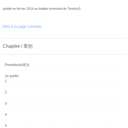
(publié en février 2014 au bulletin trimestriel de Tenrikyô)
Aller à la page suivante
Chapitre / 章別
Preambule/前文
1e partie
1
2
3
4
5