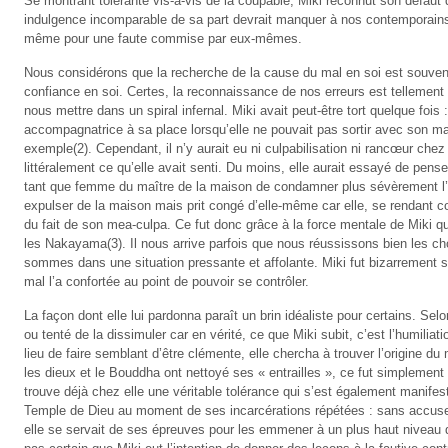
Se montrant tolérante vis-à-vis de la coupable, Miki reconnut son défaut q
indulgence incomparable de sa part devrait manquer à nos contemporains q
même pour une faute commise par eux-mêmes.
Nous considérons que la recherche de la cause du mal en soi est souvent
confiance en soi. Certes, la reconnaissance de nos erreurs est tellement
nous mettre dans un spiral infernal. Miki avait peut-être tort quelque foi
accompagnatrice à sa place lorsqu’elle ne pouvait pas sortir avec son mar
exemple(2). Cependant, il n’y aurait eu ni culpabilisation ni rancœur chez 
littéralement ce qu’elle avait senti. Du moins, elle aurait essayé de penser 
tant que femme du maître de la maison de condamner plus sévèrement l’
expulser de la maison mais prit congé d’elle-même car elle, se rendant co
du fait de son mea-culpa. Ce fut donc grâce à la force mentale de Miki q
les Nakayama(3). Il nous arrive parfois que nous réussissons bien les ch
sommes dans une situation pressante et affolante. Miki fut bizarrement s
mal l’a confortée au point de pouvoir se contrôler.
La façon dont elle lui pardonna paraît un brin idéaliste pour certains. Sel
ou tenté de la dissimuler car en vérité, ce que Miki subit, c’est l’humili
lieu de faire semblant d’être clémente, elle chercha à trouver l’origine du mal
les dieux et le Bouddha ont nettoyé ses « entrailles », ce fut simplemen
trouve déjà chez elle une véritable tolérance qui s’est également manifest
Temple de Dieu au moment de ses incarcérations répétées : sans accuse
elle se servait de ses épreuves pour les emmener à un plus haut niveau de