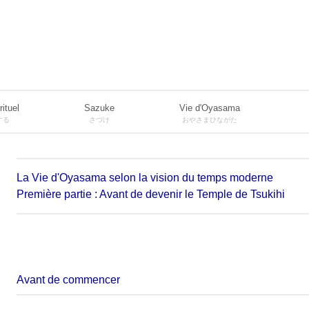
rituel
Sazuke
Vie d'Oyasama
する
さづけ
おやさまひながた
La Vie d'Oyasama selon la vision du temps moderne
Première partie : Avant de devenir le Temple de Tsukihi
Avant de commencer