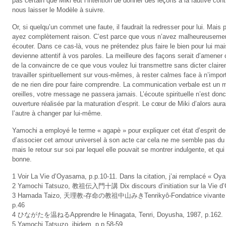
pas certain que Miki eut l’intention de donner des leçons à la fautive co
nous laisser le Modèle à suivre.
Or, si quelqu’un commet une faute, il faudrait la redresser pour lui. Mais
ayez complètement raison. C’est parce que vous n’avez malheureusement
écouter. Dans ce cas-là, vous ne prétendez plus faire le bien pour lui mais
devienne attentif à vos paroles. La meilleure des façons serait d’amener
de la convaincre de ce que vous voulez lui transmettre sans dicter claire
travailler spirituellement sur vous-mêmes, à rester calmes face à n’import
de ne rien dire pour faire comprendre. La communication verbale est un m
oreilles, votre message ne passera jamais. L’écoute spirituelle n’est don
ouverture réalisée par la maturation d’esprit. Le cœur de Miki d’alors aurai
l’autre à changer par lui-même.
Yamochi a employé le terme « agapè » pour expliquer cet état d’esprit de 
d’associer cet amour universel à son acte car cela ne me semble pas du 
mais le retour sur soi par lequel elle pouvait se montrer indulgente, et q
bonne.
1 Voir La Vie d’Oyasama, p.p.10-11. Dans la citation, j’ai remplacé « Oy
2 Yamochi Tatsuzo, 教祖伝入門十講 Dix discours d’initiation sur la Vie d’O
3 Hamada Taizo, 天理教‐存命の教祖中山みきTenrikyô-Fondatrice vivante Mi
p.46
4 ひながたを温ねるApprendre le Hinagata, Tenri, Doyusha, 1987, p.162.
5 Yamochi Tatsuzo, ibidem. p.p.58-59.