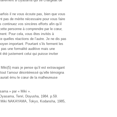
ntrairement à Oyasama qui se chargeait de
 parfois il ne vous écoute pas, bien que vous
 pas de mérite nécessaire pour vous faire
 continuez vos sincères efforts afin qu’il
 cette personne à comprendre par le cœur,
ment. Pour cela, vous êtes invités à
e quelles réactions de l’autre. Je ne dis pas
oyen important. Pourtant s’ils ferment les
c pas une formalité auditive mais une
t été justement celui qui puisse inviter
Miki(5) mais je pense qu’il est extravagant
tout l’amour désintéressé qu’elle témoigna
ui aurait ému le cœur de la malheureuse
asama » par « Miki ».
yasama, Tenri, Doyusha, 1984. p.59.
ki NAKAYAMA, Tokyo, Kodansha, 1985,