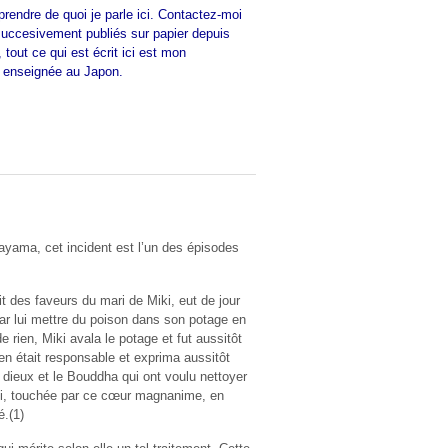
prendre de quoi je parle ici. Contactez-moi
uccesivement publiés sur papier depuis
 tout ce qui est écrit ici est mon
ue enseignée au Japon.
ayama, cet incident est l’un des épisodes
t des faveurs du mari de Miki, eut de jour
t par lui mettre du poison dans son potage en
e rien, Miki avala le potage et fut aussitôt
 en était responsable et exprima aussitôt
 dieux et le Bouddha qui ont voulu nettoyer
qui, touchée par ce cœur magnanime, en
é.(1)