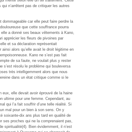
ui mérite selon elle un tel traitement. Cette
ui n’arrêtent pas de critiquer les autres
 dommageable car elle peut faire perdre la
 douloureuse que cette souffrance pourra
s : elle a donné ses beaux vêtements à Kano,
i apprécier les fleurs de pivoines par
elle et sa déclaration représentait
ainsi alors qu’elle avait le droit légitime en
empoisonneuse. Kano ne s’est pas fait
mpte de sa faute, ne voulait plus y rester
ue s’est résolu le problème qui bouleversa
oses très intelligemment alors que nous
ereine dans un état critique comme si le
on eux, elle devait avoir éprouvé de la haine
ation ultime pour une femme. Cependant, au
 qui l’a fait souffrir d’une telle réalité. Si
t un mal pour un bien à son sens. On y
é soixante-dix ans plus tard en qualité de
r ses proches qui ne la comprenaient pas,
 spiritualité(4). Bien évidemment, il n’est