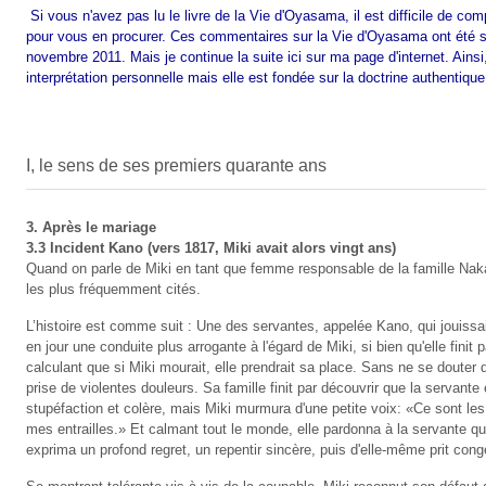
Si vous n'avez pas lu le livre de la Vie d'Oyasama, il est difficile de com
pour vous en procurer. Ces commentaires sur la Vie d'Oyasama ont été s
novembre 2011. Mais je continue la suite ici sur ma page d'internet. Ainsi,
interprétation personnelle mais elle est fondée sur la doctrine authentiq
I, le sens de ses premiers quarante ans
3. Après le mariage
3.3 Incident Kano (vers 1817, Miki avait alors vingt ans)
Quand on parle de Miki en tant que femme responsable de la famille Nak
les plus fréquemment cités.
L’histoire est comme suit : Une des servantes, appelée Kano, qui jouissai
en jour une conduite plus arrogante à l'égard de Miki, si bien qu'elle fini
calculant que si Miki mourait, elle prendrait sa place. Sans ne se douter d
prise de violentes douleurs. Sa famille finit par découvrir que la servante
stupéfaction et colère, mais Miki murmura d'une petite voix: «Ce sont les
mes entrailles.» Et calmant tout le monde, elle pardonna à la servante 
exprima un profond regret, un repentir sincère, puis d'elle-même prit cong