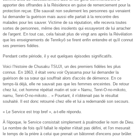
apporter des offrandes à la Résidence en guise de remerciement pour la
protection reçue. Elle sauvait non seulement les personnes qui venaient
lui demander la guérison mais aussi elle partait à la rencontre des
malades pour les sauver. Victime de sa réputation, elle recevra toutes
sortes de personnes, même des insolents qui essayeront de lui arracher
de l'argent. En tout cas, cela faisait plus de vingt ans après la Révélation
que les enseignements de Tenrikyô se firent enfin entendre et qu'il connut
ses premiers fidèles.
Pendant cette période, il y eut quelques épisodes significatifs.
Voici l’histoire de Chusaku TSUJI, un des premiers fidèles les plus
connus. En 1863, il était venu voir Oyasama pour lui demander la
guérison de sa sœur qui souffrait alors d'accès de démence. En ce
temps-là déjà, elle ne sauvait pas que les femmes enceintes. De retour
chez lui, cet homme répétait matin et soir « Namu, Tenri-O-no-mikoto,
namu, Tenri-O-no-mikoto... » Pourtant, il n'obtenait pas le résultat
souhaité. Il est donc retourné chez elle et lui a redemandé son secours.
« Le Service est trop bref », a-t-elle répondu.
À l'époque, le Service consistait simplement à psalmodier le nom de Dieu.
Le nombre de fois qu'il fallait le répéter n'était pas défini, et l'on mesurait
le temps de la prière à celui que prenait un bâtonnet d'encens pour brûler.