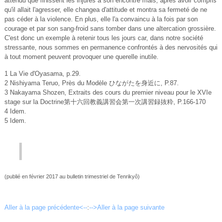
attendu que finissent les injures à son encontre mais, après avoir compris
qu'il allait l'agresser, elle changea d'attitude et montra sa fermeté de ne
pas céder à la violence. En plus, elle l'a convaincu à la fois par son
courage et par son sang-froid sans tomber dans une altercation grossière.
C'est donc un exemple à retenir tous les jours car, dans notre société
stressante, nous sommes en permanence confrontés à des nervosités qui
à tout moment peuvent provoquer une querelle inutile.
1 La Vie d'Oyasama, p.29.
2 Nishiyama Teruo, Près du Modèle ひながたを身近に, P.87.
3 Nakayama Shozen, Extraits des cours du premier niveau pour le XVIe
stage sur la Doctrine第十六回教義講習会第一次講習録抜粋, P.166-170
4 Idem.
5 Idem.
(publié en février 2017 au bulletin trimestriel de Tenrikyô)
Aller à la page précédente<--
:
-->Aller à la page suivante