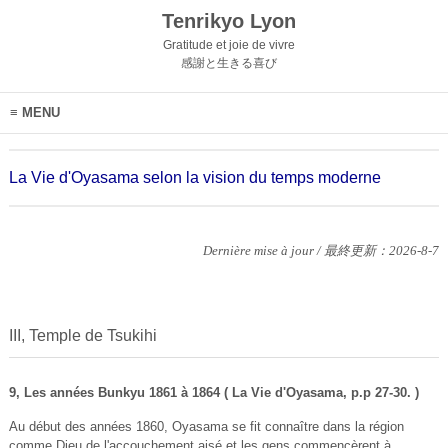
Tenrikyo Lyon
Gratitude et joie de vivre
感謝と生きる喜び
MENU
La Vie d'Oyasama selon la vision du temps moderne
Dernière mise à jour / 最終更新：2026-8-7
III, Temple de Tsukihi
9, Les années Bunkyu 1861 à 1864 ( La Vie d'Oyasama, p.p 27-30. )
Au début des années 1860, Oyasama se fit connaître dans la région
comme Dieu de l'accouchement aisé et les gens commencèrent à