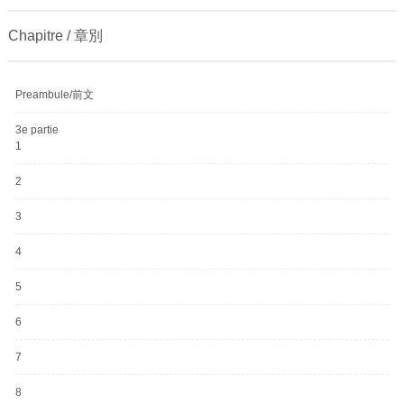
Chapitre / 章別
Preambule/前文
3e partie
1
2
3
4
5
6
7
8