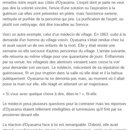
remettre notre esprit aux côtés d'Oyasama. L'esprit dont je parle ne veut
pas dire la volonté sincère, l'envie d'une solution ou l'aspiration à la
guérison car elles sont présentes en prière, mais l'existence sereine,
nettoyée et purifiée de la personne qui prie. La purification de l'esprit, ou
plutôt son nettoyage, doit être travaillée au Service.
Voici un autre exemple, celui d’un médecin de village. En 1863, suite à la
demande d'un homme du village voisin, Oyasama s'était rendue chez lui
et avait sauvé un de ses enfants de la mort. Elle y était restée une
semaine où elle secourut d'autres personnes du village. L'année suivante,
elle retourna au même village pour une quarantaine de jours. Enflammés
par sa venue, les villageois des alentours venaient sans cesse la voir
pour demander son secours. Le médecin, mécontent de sa réputation de
guérisseuse, fît un jour irruption dans la salle où elle était et il la bafoua
publiquement. Oyasama ne se démonta pas mais, au moment où il allait
poser la main sur elle, elle réagit en arborant un air majestueux.
« Si vous avez quelque chose à dire, dites-le ! », fit-elle.
Le médecin posa plusieurs questions pour la contrarier mais les réponses
d’Oyasama étaient tellement intelligibles et lumineuses qu'il finit par se
prosterner devant elle.
La réaction d'Oyasama face à lui est remarquable. D'abord, elle avait