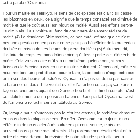
cette parole d'Oyasama.
Pour un maître de Tenrikyô, le sens de cet épisode est clair : s'il casse
les bâtonnets en deux, cela signifie que le temps consacré est diminué de
moitié et que le coût aussi est réduit de moitié. Aussi ses efforts seront-
ils diminués. La sincérité au fond du cœur sera également réduite de
moitié.(4) Le deuxième Shimbashira, de son côté, affirme que ce n'est
pas une question de temps car on ne peut pas bénéficier de la protection
doublée en raison de ses heures de prière doublées.(5) Autrement dit,
l'histoire du temps est anecdotique bien qu'il fasse partie des éléments de
prière. Cela va sans dire qu'il y a un problème quelque part, si nous
finissons le Service assis en une minute seulement. Cependant, même si
nous mettons un quart d'heure pour le faire, la protection n'augmente pas
en raison des heures effectuées. Oyasama n'a pas dit de ne pas casser
le bâtonnet en deux. Elle voulait éveiller l’attention de ce paysan sur sa
façon de prier en évoquant son Service trop bref. En fin du compte, c'est
ce fidèle lui-même qui a pensé au bâtonnet. Ce qu'a fait Oyasama, c'est
de l'amener à réfléchir sur son attitude au Service.
Or, lorsque nous n'obtenons pas le résultat attendu, le problème demeure
en nous dans la plupart de cas. En effet, Oyasama est toujours à nos
côtés afin de nous aider à résoudre ce qui nous soucie, mais c'est
souvent nous qui sommes absents. Un problème non résolu étant dû à
notre absence d'esprit, la révision de notre attitude spirituelle sert à