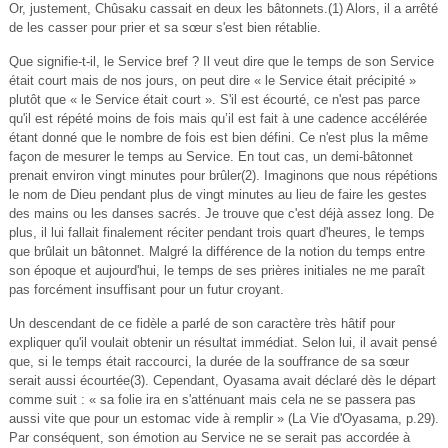
Or, justement, Chûsaku cassait en deux les bâtonnets.(1) Alors, il a arrêté
de les casser pour prier et sa sœur s'est bien rétablie.
Que signifie-t-il, le Service bref ? Il veut dire que le temps de son Service
était court mais de nos jours, on peut dire « le Service était précipité »
plutôt que « le Service était court ». S'il est écourté, ce n'est pas parce
qu'il est répété moins de fois mais qu’il est fait à une cadence accélérée
étant donné que le nombre de fois est bien défini. Ce n'est plus la même
façon de mesurer le temps au Service. En tout cas, un demi-bâtonnet
prenait environ vingt minutes pour brûler(2). Imaginons que nous répétions
le nom de Dieu pendant plus de vingt minutes au lieu de faire les gestes
des mains ou les danses sacrés. Je trouve que c'est déjà assez long. De
plus, il lui fallait finalement réciter pendant trois quart d'heures, le temps
que brûlait un bâtonnet. Malgré la différence de la notion du temps entre
son époque et aujourd'hui, le temps de ses prières initiales ne me paraît
pas forcément insuffisant pour un futur croyant.
Un descendant de ce fidèle a parlé de son caractère très hâtif pour
expliquer qu'il voulait obtenir un résultat immédiat. Selon lui, il avait pensé
que, si le temps était raccourci, la durée de la souffrance de sa sœur
serait aussi écourtée(3). Cependant, Oyasama avait déclaré dès le départ
comme suit : « sa folie ira en s'atténuant mais cela ne se passera pas
aussi vite que pour un estomac vide à remplir » (La Vie d'Oyasama, p.29).
Par conséquent, son émotion au Service ne se serait pas accordée à